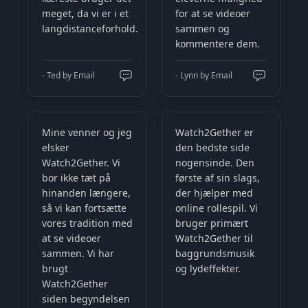
meget, da vi er i et
for at se videoer
langdistanceforhold.
sammen og
kommentere dem.
- Ted by Email
- Lynn by Email
Mine venner og jeg
Watch2Gether er
elsker
den bedste side
Watch2Gether. Vi
nogensinde. Den
bor ikke tæt på
første af sin slags,
hinanden længere,
der hjælper med
så vi kan fortsætte
online rollespil. Vi
vores tradition med
bruger primært
at se videoer
Watch2Gether til
sammen. Vi har
baggrundsmusik
brugt
og lydeffekter.
Watch2Gether
siden begyndelsen