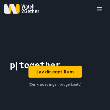
pl
|
together
Lav dit eget Rum
(Der kræves ingen brugerkonto)