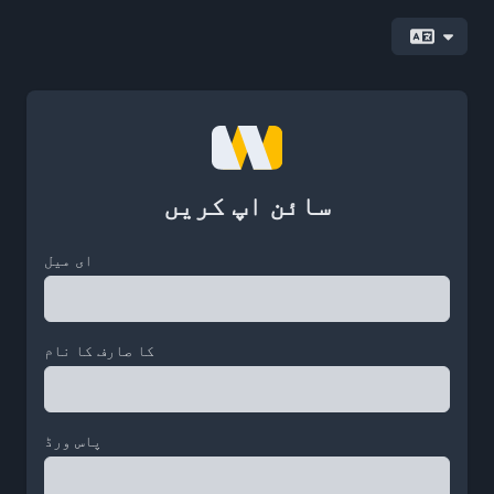
سائن اپ کریں
ای میل
کا صارف کا نام
پاس ورڈ