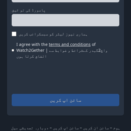
پاسورڈ کی تو ثیق
ہماری نیوز لیٹر کو سبسکرائب کریں
I agree with the
terms and conditions
of
Watch2Gether | واچ2گہدر کےشرائط و ضوابط سے
اتفاق کرتا ہوں
سائن اپ کریں
ہوم
–
سائن ان کریں
–
سائن اپ کریں
–
دوبارہ تصدیقی میل